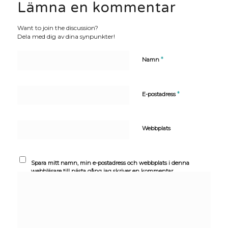
Lämna en kommentar
Want to join the discussion?
Dela med dig av dina synpunkter!
*
Namn
*
E-postadress
Webbplats
Spara mitt namn, min e-postadress och webbplats i denna
webbläsare till nästa gång jag skriver en kommentar.