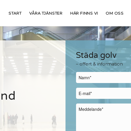
START
VÅRA TJÄNSTER
HÄR FINNS VI
OM OSS
Städa golv
– offert & information
und