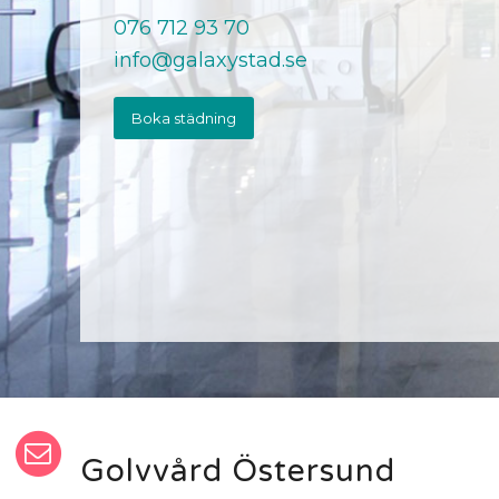
076 712 93 70
info@galaxystad.se
Boka städning
Golvvård Östersund