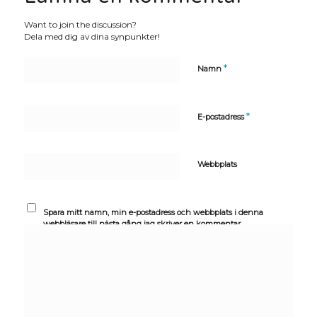
Want to join the discussion?
Dela med dig av dina synpunkter!
*
Namn
*
E-postadress
Webbplats
Spara mitt namn, min e-postadress och webbplats i denna
webbläsare till nästa gång jag skriver en kommentar.