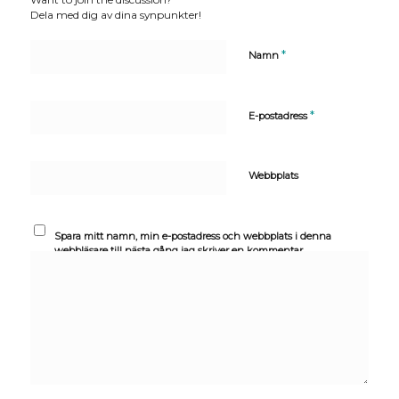
Dela med dig av dina synpunkter!
*
Namn
*
E-postadress
Webbplats
Spara mitt namn, min e-postadress och webbplats i denna
webbläsare till nästa gång jag skriver en kommentar.