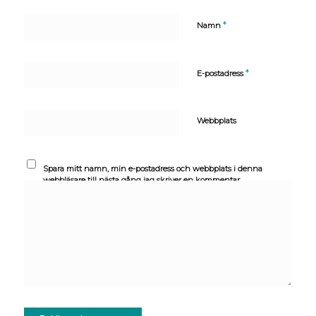
*
Namn
*
E-postadress
Webbplats
Spara mitt namn, min e-postadress och webbplats i denna
webbläsare till nästa gång jag skriver en kommentar.