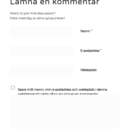
Lämna en kommentar
Want to join the discussion?
Dela med dig av dina synpunkter!
*
Namn
*
E-postadress
Webbplats
Spara mitt namn, min e-postadress och webbplats i denna
webbläsare till nästa gång jag skriver en kommentar.