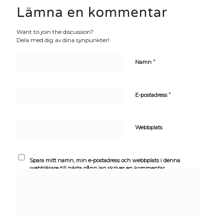
Lämna en kommentar
Want to join the discussion?
Dela med dig av dina synpunkter!
*
Namn
*
E-postadress
Webbplats
Spara mitt namn, min e-postadress och webbplats i denna
webbläsare till nästa gång jag skriver en kommentar.