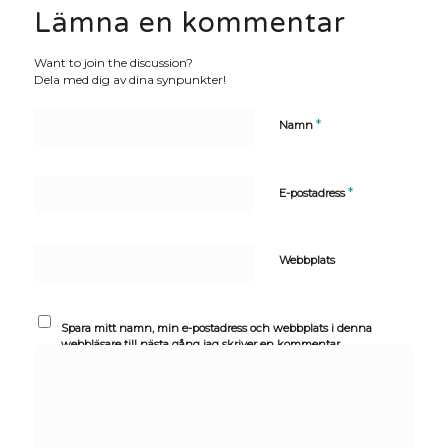
Lämna en kommentar
Want to join the discussion?
Dela med dig av dina synpunkter!
*
Namn
*
E-postadress
Webbplats
Spara mitt namn, min e-postadress och webbplats i denna
webbläsare till nästa gång jag skriver en kommentar.