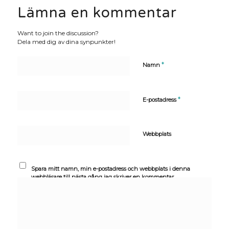
Lämna en kommentar
Want to join the discussion?
Dela med dig av dina synpunkter!
*
Namn
*
E-postadress
Webbplats
Spara mitt namn, min e-postadress och webbplats i denna
webbläsare till nästa gång jag skriver en kommentar.