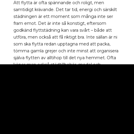
Att flytta är ofta spännande och roligt, men
samtidigt krävande. Det tar tid, energi och särskilt
städningen är ett moment som många inte ser
fram emot. Det är inte så konstigt, eftersom
godkänd flyttstädning kan vara svårt – både att
utföra, men också att få riktigt bra. Inte sällan är ni
som ska flytta redan upptagna med att packa,
tömma gamla grejer och inte minst att organisera
själva flytten av alltihop till det nya hemmet. Ofta
köper man också städtillbehör, medel och
eventuellt städverktyg som man bara använder en
gång, vilket är en onödig utgift.
Därför finns Galaxy Städ nära våra kunder – redo att
städa undan problemen som en flyttstädning
innebär. Vi har med vår kompetens och erfarenhet
assisterat många nöjda kunder genom åren, och
därmed gett dem en bättre start i deras nya hem.
Det kan vi göra eftersom vi alltid strävar mot ett
perfekt resultat, men också att vi har nöjd kund-