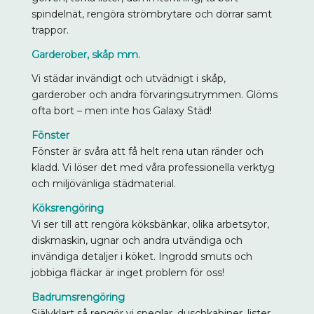
spindelnät, rengöra strömbrytare och dörrar samt
trappor.
Garderober, skåp mm.
Vi städar invändigt och utvädnigt i skåp,
garderober och andra förvaringsutrymmen. Glöms
ofta bort – men inte hos Galaxy Städ!
Fönster
Fönster är svåra att få helt rena utan ränder och
kladd. Vi löser det med våra professionella verktyg
och miljövänliga städmaterial.
Köksrengöring
Vi ser till att rengöra köksbänkar, olika arbetsytor,
diskmaskin, ugnar och andra utvändiga och
invändiga detaljer i köket. Ingrodd smuts och
jobbiga fläckar är inget problem för oss!
Badrumsrengöring
Självklart så rengör vi speglar, duschkabiner, lister