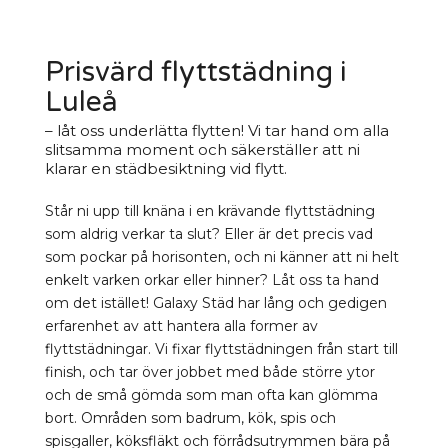
Prisvärd flyttstädning i
Luleå
– låt oss underlätta flytten! Vi tar hand om alla
slitsamma moment och säkerställer att ni
klarar en städbesiktning vid flytt.
Står ni upp till knäna i en krävande flyttstädning
som aldrig verkar ta slut? Eller är det precis vad
som pockar på horisonten, och ni känner att ni helt
enkelt varken orkar eller hinner? Låt oss ta hand
om det istället! Galaxy Städ har lång och gedigen
erfarenhet av att hantera alla former av
flyttstädningar. Vi fixar flyttstädningen från start till
finish, och tar över jobbet med både större ytor
och de små gömda som man ofta kan glömma
bort. Områden som badrum, kök, spis och
spisgaller, köksfläkt och förrådsutrymmen bära på