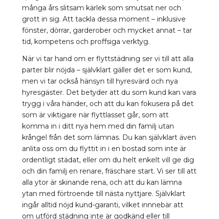
många års slitsam kärlek som smutsat ner och
grott in sig. Att tackla dessa moment – inklusive
fönster, dörrar, garderober och mycket annat – tar
tid, kompetens och proffsiga verktyg.
När vi tar hand om er flyttstädning ser vi till att alla
parter blir nöjda – självklart gäller det er som kund,
men vi tar också hänsyn till hyresvärd och nya
hyresgäster. Det betyder att du som kund kan vara
trygg i våra händer, och att du kan fokusera på det
som är viktigare när flyttlasset går, som att
komma in i ditt nya hem med din familj utan
krångel från det som lämnas. Du kan självklart även
anlita oss om du flyttit in i en bostad som inte är
ordentligt städat, eller om du helt enkelt vill ge dig
och din familj en renare, fräschare start. Vi ser till att
alla ytor är skinande rena, och att du kan lämna
ytan med förtroende till nästa nyttjare. Självklart
ingår alltid nöjd kund-garanti, vilket innnebär att
om utförd städning inte är godkänd eller till