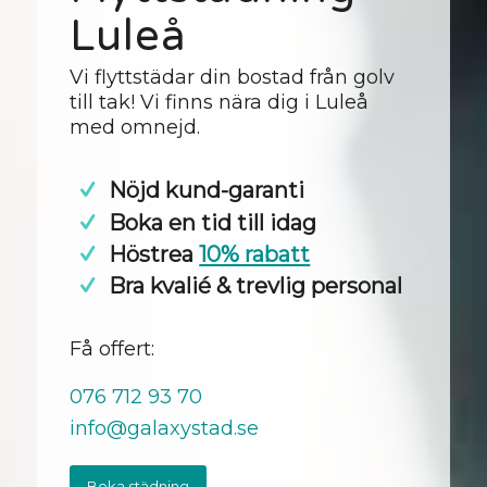
Luleå
Vi flyttstädar din bostad från golv
till tak! Vi finns nära dig i Luleå
med omnejd.
Nöjd kund-garanti
Boka en tid till idag
Höstrea
10% rabatt
Bra kvalié & trevlig personal
Få offert:
076 712 93 70
info@galaxystad.se
Boka städning